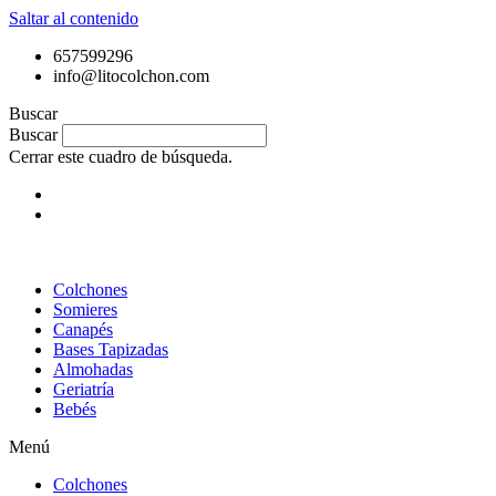
Saltar al contenido
657599296
info@litocolchon.com
Buscar
Buscar
Cerrar este cuadro de búsqueda.
Colchones
Somieres
Canapés
Bases Tapizadas
Almohadas
Geriatría
Bebés
Menú
Colchones